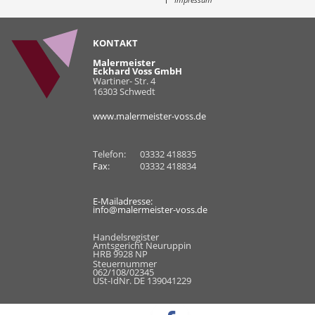
KONTAKT
Malermeister
Eckhard Voss GmbH
Wartiner- Str. 4
16303 Schwedt
www.malermeister-voss.de
Telefon:
03332 418835
Fax
:
03332 418834
E-Mailadresse:
info@malermeister-voss.de
Handelsregister
Amtsgericht Neuruppin
HRB 9928 NP
Steuernummer
062/108/02345
USt-IdNr. DE 139041229