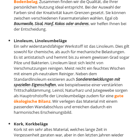
Bodenbelag
. Zusammen finden wir die Qualität, die Ihrer
persönlichen Nutzung ideal entspricht. Bei der Auswahl der
Farben sind der Kreativität kaum Grenzen gesetzt. Sie können
zwischen verschiedenen Fasermaterialien wählen. Egal ob
Baumwolle, Sisal, Hanf, Kokos oder anderes
, wir helfen Ihnen bei
der Entscheidung.
Linoleum, Linoleumbeläge
Ein sehr widerstandsfähiger Werkstoff ist das Linoleum. Dies gilt
sowohl für chemische, als auch für mechanische Belastungen.
Es ist antistatisch und hemmt bis zu einem gewissen Grad sogar
Pilze und Bakterien. Linoleum lässt sich leicht von
Verschmutzungen reinigen. Meist reicht ein feuchtes Wischen
mit einem ph-neutralem Reiniger. Neben dem
Standardlinoleum existieren auch
Sonderentwicklungen mit
speziellen Eigenschaften
, wie beispielsweise einer verstärkten
Trittschalldämmung. Leinöl, Naturharz und Jutegewebe sorgen
als Hauptrohstoffe der Linoleumbeläge zudem für eine
gute
ökologische Bilanz
. Wir verlegen das Material mit einem
passenden Wandabschluss und erreichen dadurch ein
harmonisches Erscheinungsbild.
Kork, Korkbeläge
Kork ist ein sehr altes Material, welches lange Zeit in
Vergessenheit geraten war, aber in den letzten Jahren wieder