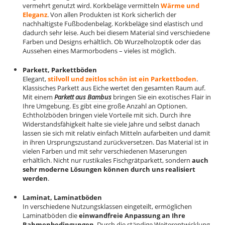
vermehrt genutzt wird. Korkbeläge vermitteln
Wärme und
Eleganz
. Von allen Produkten ist Kork sicherlich der
nachhaltigste Fußbodenbelag. Korkbeläge sind elastisch und
dadurch sehr leise. Auch bei diesem Material sind verschiedene
Farben und Designs erhältlich. Ob Wurzelholzoptik oder das
Aussehen eines Marmorbodens – vieles ist möglich.
Parkett, Parkettböden
Elegant,
stilvoll und zeitlos schön ist ein Parkettboden
.
Klassisches Parkett aus Eiche wertet den gesamten Raum auf.
Mit einem
Parkett aus Bambus
bringen Sie ein exotisches Flair in
Ihre Umgebung. Es gibt eine große Anzahl an Optionen.
Echtholzböden bringen viele Vorteile mit sich. Durch ihre
Widerstandsfähigkeit halte sie viele Jahre und selbst danach
lassen sie sich mit relativ einfach Mitteln aufarbeiten und damit
in ihren Ursprungszustand zurückversetzen. Das Material ist in
vielen Farben und mit sehr verschiedenen Maserungen
erhältlich. Nicht nur rustikales Fischgrätparkett, sondern
auch
sehr moderne Lösungen können durch uns realisiert
werden
.
Laminat, Laminatböden
In verschiedene Nutzungsklassen eingeteilt, ermöglichen
Laminatböden die
einwandfreie Anpassung an Ihre
Rahmenbedingungen
. Durch die ständige Weiterentwicklung