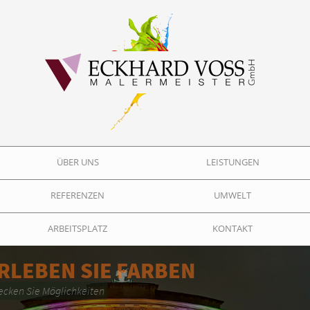
ÜBER UNS
LEISTUNGEN
REFERENZEN
UMWELT
ARBEITSPLATZ
KONTAKT
ERLEBEN SIE FARBEN
Entdecken Sie Möglichkeiten